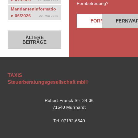
Fernbetreuung?
MandantenInformatio
n 06/2026
22. Mai 2026
FORMULARE
FERNWA
ÄLTERE
BEITRÄGE
TAXIS
Steuerberatungsgesellschaft mbH
Robert-Franck-Str. 34-36
71540 Murrhardt
Tel. 07192-6540