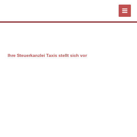
Zum
Inhalt
springen
Ihr Erfolg - im Fokus
Ihre Steuerkanzlei Taxis stellt sich vor