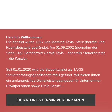
Herzlich Willkommen
Die Kanzlei wurde 1967 von Manfred Taxis, Steuerberater und
Rechtsbeistand gegründet. Am 01.09.2002 übernahm der
Sohn, Dipl. Betriebswirt Gerald Taxis – ebenfalls Steuerberater
– die Kanzlei.
Seit 01.01.2020 wird die Steuerkanzlei als TAXIS
Steuerberatungsgesellschaft mbH geführt. Wir bieten Ihnen
ein umfangreiches Dienstleistungsangebot für Unternehmer,
Privatpersonen sowie Freie Berufe.
BERATUNGSTERMIN VEREINBAREN