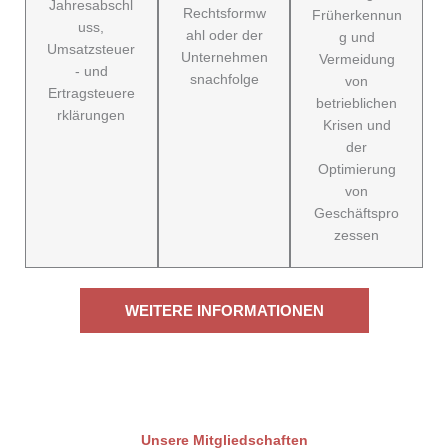
Jahresabschl
Rechtsformw
Früherkennun
uss,
ahl oder der
g und
Umsatzsteuer
Unternehmen
Vermeidung
- und
snachfolge
von
Ertragsteuere
betrieblichen
rklärungen
Krisen und
der
Optimierung
von
Geschäftspro
zessen
WEITERE INFORMATIONEN
Unsere Mitgliedschaften