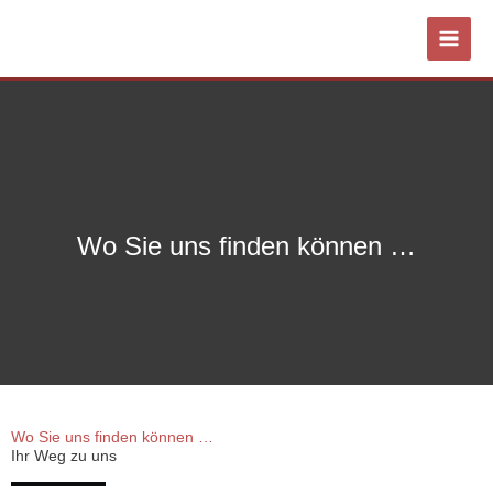
Zum
Inhalt
springen
Wo Sie uns finden können …
Wo Sie uns finden können …
Ihr Weg zu uns