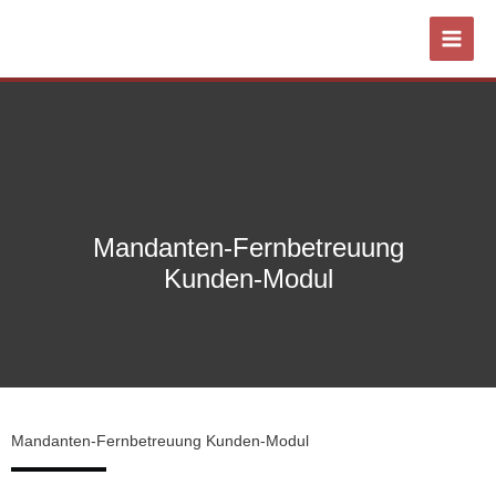
Zum
Inhalt
springen
Mandanten-Fernbetreuung
Kunden-Modul
Mandanten-Fernbetreuung Kunden-Modul