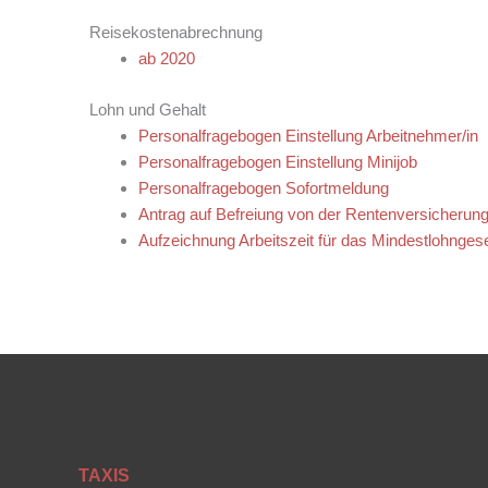
Reisekostenabrechnung
ab 2020
Lohn und Gehalt
Personalfragebogen Einstellung Arbeitnehmer/in
Personalfragebogen Einstellung Minijob
Personalfragebogen Sofortmeldung
Antrag auf Befreiung von der Rentenversicherungs
Aufzeichnung Arbeitszeit für das Mindestlohnges
TAXIS