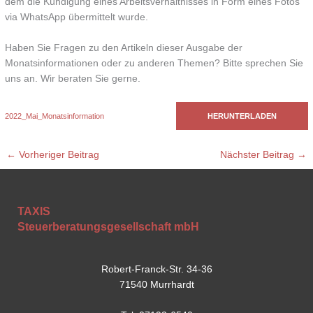
dem die Kündigung eines Arbeitsverhältnisses in Form eines Fotos
via WhatsApp übermittelt wurde.
Haben Sie Fragen zu den Artikeln dieser Ausgabe der
Monatsinformationen oder zu anderen Themen? Bitte sprechen Sie
uns an. Wir beraten Sie gerne.
2022_Mai_Monatsinformation
HERUNTERLADEN
←
Vorheriger Beitrag
Nächster Beitrag
→
TAXIS
Steuerberatungsgesellschaft mbH
Robert-Franck-Str. 34-36
71540 Murrhardt