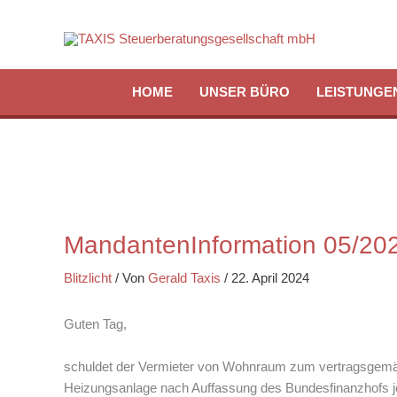
Zum
Inhalt
springen
HOME
UNSER BÜRO
LEISTUNGE
MandantenInformation 05/20
Blitzlicht
/ Von
Gerald Taxis
/
22. April 2024
Guten Tag,
schuldet der Vermieter von Wohnraum zum vertragsgemä
Heizungsanlage nach Auffassung des Bundesfinanzhofs je