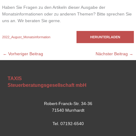
Haben Sie Fragen zu den Artikeln dieser Ausgabe der
Monatsinformationen oder zu anderen Themen? Bitte sprechen Sie
uns an. Wir beraten Sie gerne.
2022_August_Monatsinformation
HERUNTERLADEN
←
Vorheriger Beitrag
Nächster Beitrag
→
TAXIS
Steuerberatungsgesellschaft mbH
Robert-Franck-Str. 34-36
71540 Murrhardt
Tel. 07192-6540