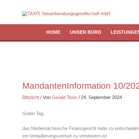
Zum
Inhalt
springen
HOME
UNSER BÜRO
LEISTUNGE
MandantenInformation 10/20
Blitzlicht
/ Von
Gerald Taxis
/
24. September 2024
Guten Tag,
das Niedersächsische Finanzgericht hatte zu entscheide
ein Veräußerungsverlust zu versteuern ist.