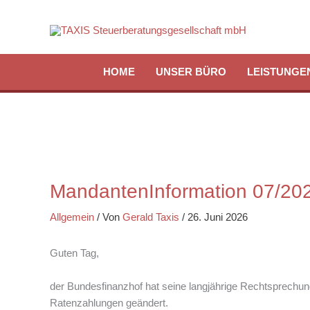
Zum
Inhalt
springen
HOME
UNSER BÜRO
LEISTUNGE
MandantenInformation 07/20
Allgemein
/ Von
Gerald Taxis
/
26. Juni 2026
Guten Tag,
der Bundesfinanzhof hat seine langjährige Rechtsprechu
Ratenzahlungen geändert.