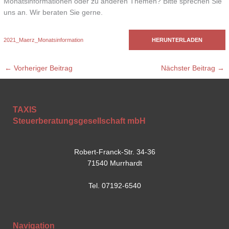
Monatsinformationen oder zu anderen Themen? Bitte sprechen Sie
uns an. Wir beraten Sie gerne.
2021_Maerz_Monatsinformation
HERUNTERLADEN
←
Vorheriger Beitrag
Nächster Beitrag
→
TAXIS
Steuerberatungsgesellschaft mbH
Robert-Franck-Str. 34-36
71540 Murrhardt
Tel. 07192-6540
Navigation